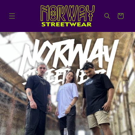
Ir
directamente
al contenido
Carrito